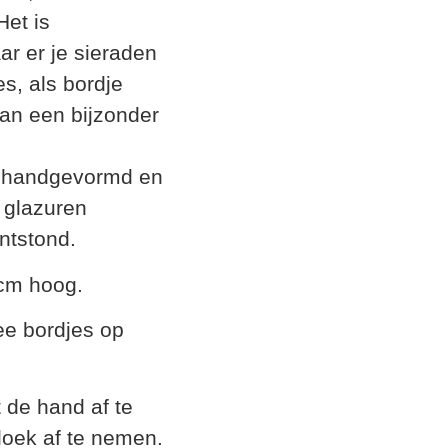
Het is
r er je sieraden
s, als bordje
aan een bijzonder
l handgevormd en
 glazuren
ntstond.
 cm hoog.
wee bordjes op
 de hand af te
doek af te nemen.