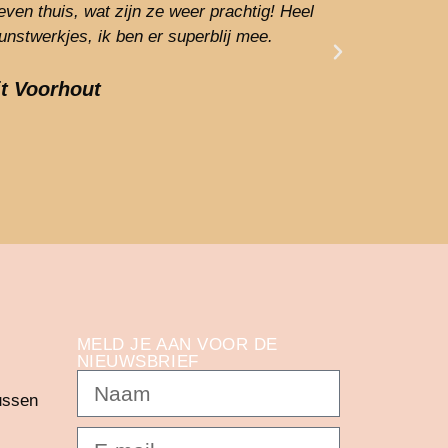
even thuis, wat zijn ze weer prachtig! Heel
voor mijn v
unstwerkjes, ik ben er superblij mee.
kreeg een
voor die m
vrage
it Voorhout
MELD JE AAN VOOR DE
NIEUWSBRIEF
ussen