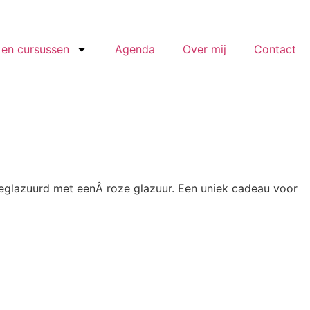
en cursussen
Agenda
Over mij
Contact
 geglazuurd met eenÂ roze glazuur. Een uniek cadeau voor