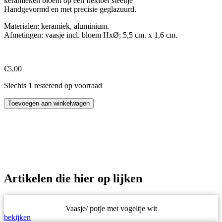
keramieken bloem op een flexibel steeltje
Handgevormd en met precisie geglazuurd.
Materialen: keramiek, aluminium.
Afmetingen: vaasje incl. bloem HxØ; 5,5 cm. x 1,6 cm.
€
5,00
Slechts 1 resterend op voorraad
Mini-
Toevoegen aan winkelwagen
vaasje
geel
takje
aantal
Artikelen die hier op lijken
Vaasje/ potje met vogeltje wit
bekijken