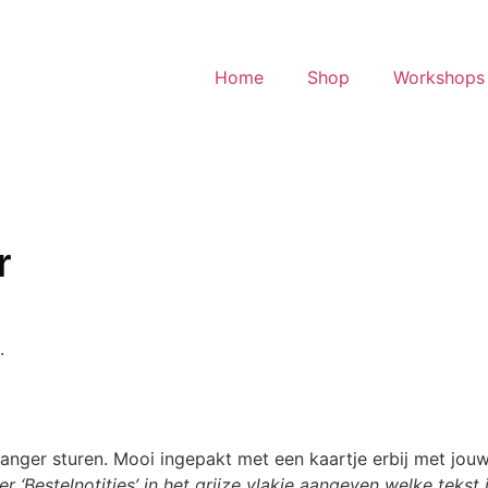
Home
Shop
Workshops 
r
.
anger sturen. Mooi ingepakt met een kaartje erbij met jouw 
r ‘Bestelnotities’ in het grijze vlakje aangeven welke tekst 