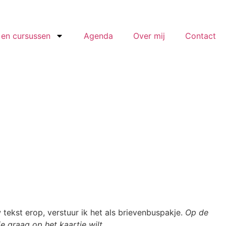
en cursussen
Agenda
Over mij
Contact
tekst erop, verstuur ik het als brievenbuspakje.
Op de
je graag op het kaartje wilt.