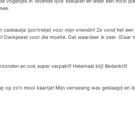
e vogeltjes in ‘levende lijve’ bekijken en weer een mooi ple
 mee.
cadeautje (portretje) voor mijn vriendin! Ze vond het een 
i! Dankjewel voor die moeite. Dat waardeer ik zeer. (Daar
rzonden en ook super verpakt!! Helemaal blij! Bedankt!!!
p op zo’n mooi kaartje! Mijn verrassing was geslaagd en da