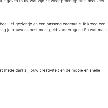
kje geven thuis, wat zijn ze weer prachtig! Heel heel veel
heel lief gezichtje en een passend cadeautje. Ik kreeg een
 mag je trouwens best meer geld voor vragen.) En wat maak
t mede dankzij jouw creativiteit en de mooie en snelle