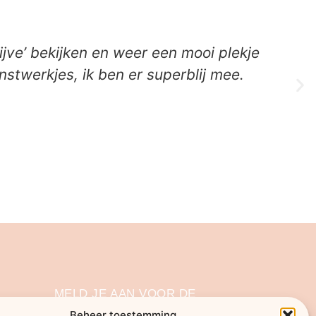
ijve’ bekijken en weer een mooi plekje
nstwerkjes, ik ben er superblij mee.
MELD JE AAN VOOR DE
NIEUWSBRIEF
Beheer toestemming