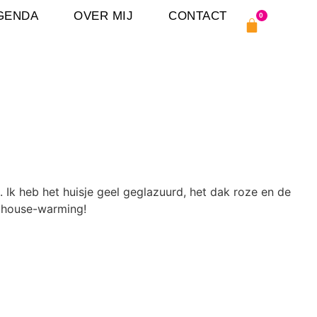
GENDA
OVER MIJ
CONTACT
0
. Ik heb het huisje geel geglazuurd, het dak roze en de
f house-warming!