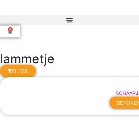
0
lammetje
FILTER
SCHAAPJ
BEKIJKE