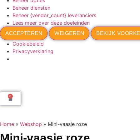
Beheer opties
Beheer diensten
Beheer {vendor_count} leveranciers
Lees meer over deze doeleinden
ACCEPTEREN
WEIGEREN
BEKIJK VOORK
Cookiebeleid
Privacyverklaring
0
Home
»
Webshop
»
Mini-vaasje roze
Mini-vaasje roze