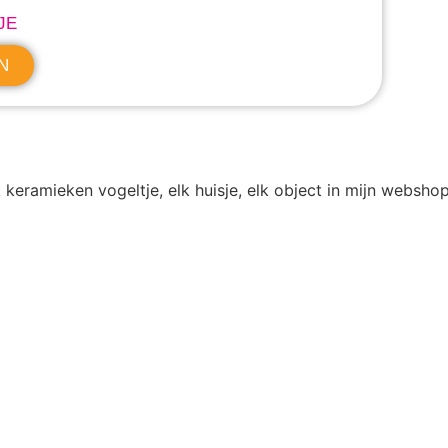
JE
N
 keramieken vogeltje, elk huisje, elk object in mijn websh